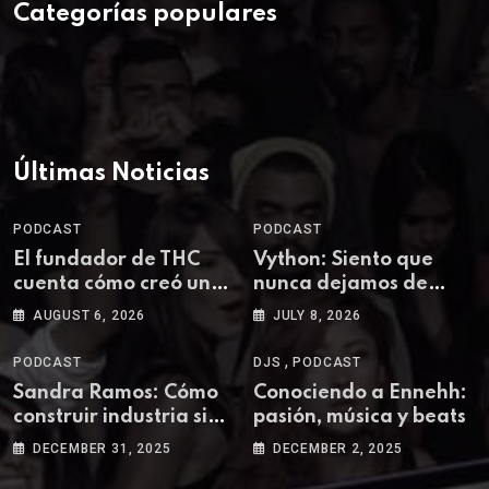
Categorías populares
Últimas Noticias
PODCAST
PODCAST
El fundador de THC
Vython: Siento que
cuenta cómo creó una
nunca dejamos de
de las plataformas
aprender en la música
AUGUST 6, 2026
JULY 8, 2026
más influyentes del
techno colombiano
,
PODCAST
DJS
PODCAST
Sandra Ramos: Cómo
Conociendo a Ennehh:
construir industria sin
pasión, música y beats
destruir comunidad
DECEMBER 31, 2025
DECEMBER 2, 2025