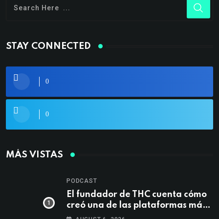
STAY CONNECTED
0
0
MÁS VISTAS
PODCAST
El fundador de THC cuenta cómo
creó una de las plataformas más
influyentes del techno colombiano