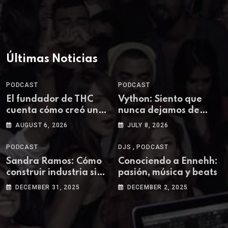
Últimas Noticias
PODCAST
PODCAST
El fundador de THC
Vython: Siento que
cuenta cómo creó una
nunca dejamos de
de las plataformas
aprender en la música
AUGUST 6, 2026
JULY 8, 2026
más influyentes del
techno colombiano
,
PODCAST
DJS
PODCAST
Sandra Ramos: Cómo
Conociendo a Ennehh:
construir industria sin
pasión, música y beats
destruir comunidad
DECEMBER 31, 2025
DECEMBER 2, 2025