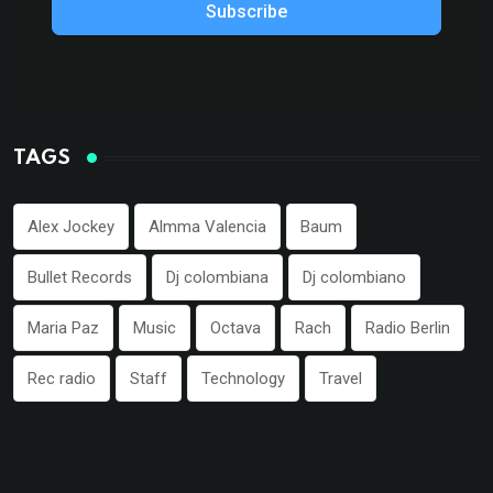
Subscribe
TAGS
Alex Jockey
Almma Valencia
Baum
Bullet Records
Dj colombiana
Dj colombiano
Maria Paz
Music
Octava
Rach
Radio Berlin
Rec radio
Staff
Technology
Travel